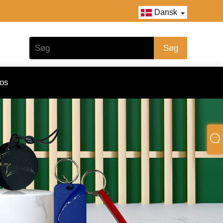
Dansk
 os