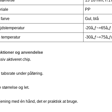
størrelse
13*28 mm, Ï†1
riale
PP
 farve
Gul, blå
jdstemperatur
-20â„ƒ~+65â„ƒ 
temperatur
-30â„ƒ~+75â„ƒ(
nktioner og anvendelse
siv aktiveret chip.
 tabsrate under påføring.
e størrelse og let.
jening med én hånd, det er praktisk at bruge.