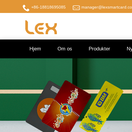
+86-18818695085
manager@lexsmartcard.c
Hjem
Om os
Produkter
Ny