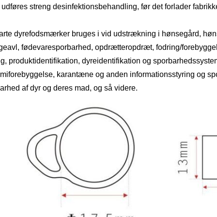
 udføres streng desinfektionsbehandling, før det forlader fabrikk
rte dyrefodsmærker bruges i vid udstrækning i hønsegård, hønse
ngeavl, fødevaresporbarhed, opdrætteropdræt, fodring/forebyggelse
ug, produktidentifikation, dyreidentifikation og sporbarhedssyste
miforebyggelse, karantæne og anden informationsstyring og spor
arhed af dyr og deres mad, og så videre.