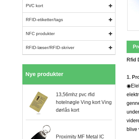
PVC kort
RFID-etiketter/tags
NFC produkter
Pr
RFID-læser/RFID-skriver
Rfid 
Nye produkter
1. Pr
◉
Ele
13,56mhz pvc rfid
elekt
hotelnøgle Ving kort Ving
genne
dørlås kort
under
vider
blive
Proximity MF Metal IC