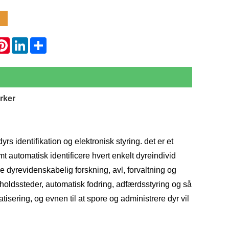
hatsApp
Pinterest
LinkedIn
Share
rker
yrs identifikation og elektronisk styring. det er et
emt automatisk identificere hvert enkelt dyreindivid
dyrevidenskabelig forskning, avl, forvaltning og
pholdssteder, automatisk fodring, adfærdsstyring og så
atisering, og evnen til at spore og administrere dyr vil