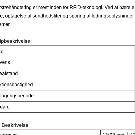
rkræhåndtering er mest inden for RFID-teknologi. Ved at bære e
ræ, optagelse af sundhedsfiler og sporing af fodringsoplysninger k
emer.
ipbeskrivelse
ps
vens
eafstand
tionshastighed
lagringsperiode
dard
 Beskrivelse