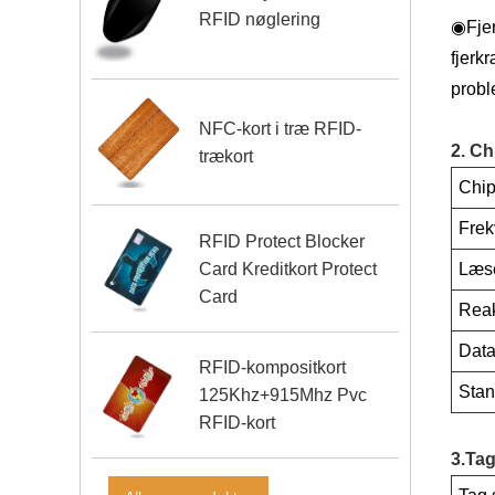
RFID nøglering
◉
Fje
fjerk
probl
NFC-kort i træ RFID-
2. Ch
trækort
Chi
Frek
RFID Protect Blocker
Card Kreditkort Protect
Læs
Card
Reak
Data
RFID-kompositkort
Stan
125Khz+915Mhz Pvc
RFID-kort
3.Tag