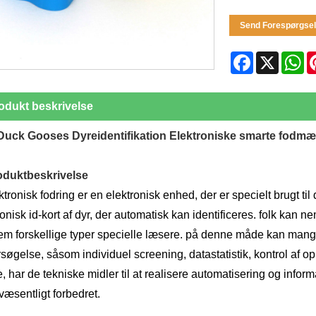
Send Forespørgsel
Facebook
X
W
odukt beskrivelse
Duck Gooses Dyreidentifikation Elektroniske smarte fodmæ
oduktbeskrivelse
ktronisk fodring er en elektronisk enhed, der er specielt brugt til d
ronisk id-kort af dyr, der automatisk kan identificeres. folk kan n
m forskellige typer specielle læsere. på denne måde kan mange 
søgelse, såsom individuel screening, datastatistik, kontrol af o
e, har de tekniske midler til at realisere automatisering og inform
 væsentligt forbedret.