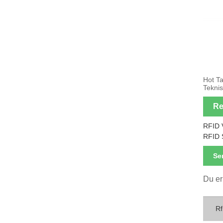
Hot Ta
Teknis
Re
RFID 
RFID 
Se
Du er