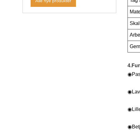
Tag 
Alle nye produkter
Mate
Skal
Arbe
Gem 
4.Fu
◉
Pas
◉
Lav
◉
Lill
◉
Bet