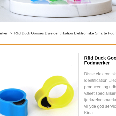
rker
>
Rfid Duck Gooses Dyreidentifikation Elektroniske Smarte Fo
Rfid Duck Goo
Fodmærker
Disse elektronis
Identification El
producent og udby
været specialiser
fjerkræfodsmærker
vil yde god servic
Kina.