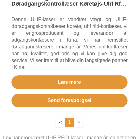
Døradgangskontrollæser Køretøjs-Uhf Rfid-
Kortlæser
Denne UHF-læser er vandtæt vægt og UHF-
døradgangskontrollæser køretøj uhf rfid-kortlæser. vi
er engrosproducent og leverandør af
adgangskortlæsere i Kina, vi har fremstillet
døradgangslæsere i mange år. Vores uhf-kortlæser
har høj kvalitet, god pris og vi kan give dig god
service. Vi ser frem til at blive din langsigtede partner
i Kina.
Læs mere
Send forespørgsel
<
1
>
Lex har produceret UHF RFID-læser i mange år, og det er en