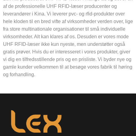
af ​​de professionelle UHF RFID-læser producenter og
leverandører i Kina. Vi leverer pvc- og rfid-produkter over
hele kloden til en bred vifte af virksomheder verden over, lige
fra store multinationale organisationer til små individuelle
virksomheder. Alt kan klares af os. Desuden er vores mode
UHF RFID-læser ikke kun nyeste, men understøtter også
gratis prøver. Hvis du er interesseret i vores produkter, giver
vi dig en tilfredsstillende pris og en prisliste. Vi byder nye og
gamle kunder velkommen til at besøge vores fabrik til høring
og forhandling.