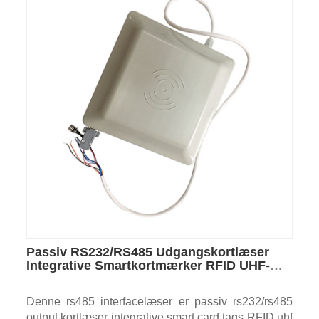
Passiv RS232/RS485 Udgangskortlæser
Integrative Smartkortmærker RFID UHF-
Læsere
Denne rs485 interfacelæser er passiv rs232/rs485
output kortlæser integrative smart card tags RFID uhf