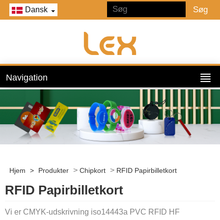
Dansk
Navigation
>
>
Hjem
>
Produkter
Chipkort
RFID Papirbilletkort
RFID Papirbilletkort
Vi er CMYK-udskrivning iso14443a PVC RFID HF