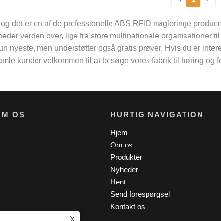
 det er en af ​​de professionelle ABS RFID nøgleringe producent
heder verden over, lige fra store multinationale organisationer ti
yeste, men understøtter også gratis prøver. Hvis du er interess
 gamle kunder velkommen til at besøge vores fabrik til høring og 
OM OS
HURTIG NAVIGATION
Hjem
Om os
Produkter
Nyheder
Hent
Send forespørgsel
Kontakt os
X