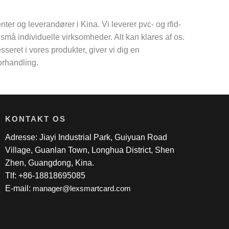
er og leverandører i Kina. Vi leverer pvc- og rfid-
l små individuelle virksomheder. Alt kan klares af os.
eret i vores produkter, giver vi dig en
forhandling.
KONTAKT OS
Adresse: Jiayi Industrial Park, Guiyuan Road
Village, Guanlan Town, Longhua District, Shen
Zhen, Guangdong, Kina.
Tlf: +86-18818695085
E-mail:
manager@lexsmartcard.com