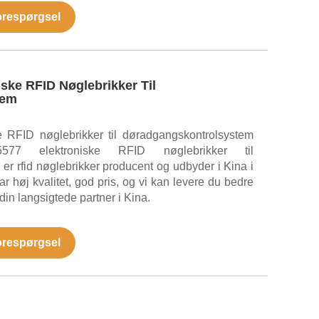
orespørgsel
ske RFID Nøglebrikker Til
tem
 RFID nøglebrikker til døradgangskontrolsystem
7 elektroniske RFID nøglebrikker til
er rfid nøglebrikker producent og udbyder i Kina i
r høj kvalitet, god pris, og vi kan levere du bedre
e din langsigtede partner i Kina.
orespørgsel