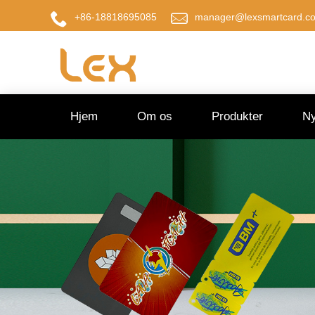
+86-18818695085
manager@lexsmartcard.c
Hjem
Om os
Produkter
Ny