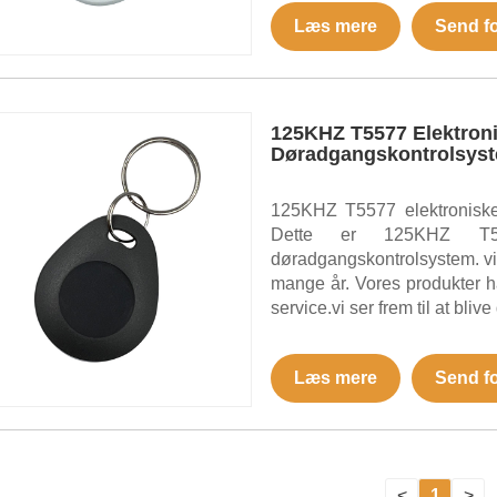
Læs mere
Send f
125KHZ T5577 Elektroni
Døradgangskontrolsys
125KHZ T5577 elektroniske
Dette er 125KHZ T557
døradgangskontrolsystem. vi 
mange år. Vores produkter ha
service.vi ser frem til at bliv
Læs mere
Send f
<
1
>