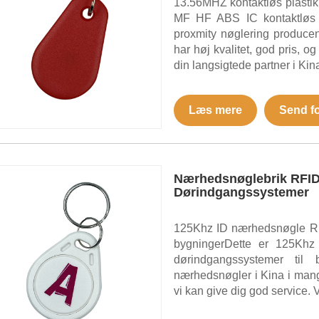
13.56MHZ kontaktløs plasti
MF HF ABS IC kontaktløs p
proxmity nøglering produce
har høj kvalitet, god pris, og
din langsigtede partner i Kin
Læs mere
Send f
Nærhedsnøglebrik RFID
Dørindgangssystemer
125Khz ID nærhedsnøgle RFI
bygningerDette er 125Khz
dørindgangssystemer til 
nærhedsnøgler i Kina i mange
vi kan give dig god service. Vi