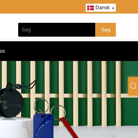
Dansk
 os