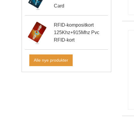
Card
RFID-kompositkort
125Khz+915Mhz Pvc
RFID-kort
Alle nye produkter