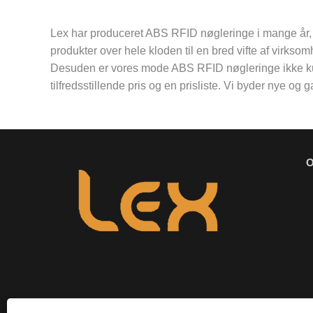
Lex har produceret ABS RFID nøgleringe i mange år, og
produkter over hele kloden til en bred vifte af virksom
Desuden er vores mode ABS RFID nøgleringe ikke kun n
tilfredsstillende pris og en prisliste. Vi byder nye og