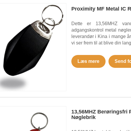
Proximity MF Metal IC 
Dette er 13,56MHZ van
adgangskontrol metal nøgler
leverandør i Kina i mange år.
vi ser frem til at blive din lan
Læs mere
Send f
13,56MHZ Berøringsfri P
Nøglebrik