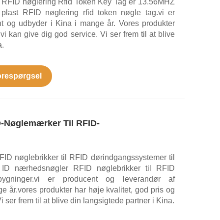
k RFID nøglering Rfid Token Key Tag er 13.56MHZ
last RFID nøglering rfid token nøgle tag.vi er
nt og udbyder i Kina i mange år. Vores produkter
 vi kan give dig god service. Vi ser frem til at blive
a.
orespørgsel
-Nøglemærker Til RFID-
D nøglebrikker til RFID dørindgangssystemer til
 ID nærhedsnøgler RFID nøglebrikker til RFID
bygninger.vi er producent og leverandør af
 år.vores produkter har høje kvalitet, god pris og
 ser frem til at blive din langsigtede partner i Kina.