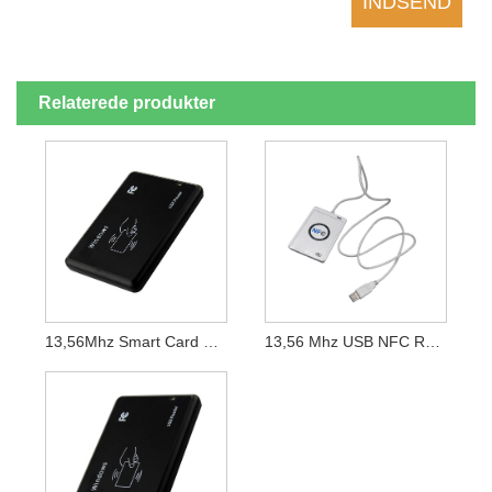
Relaterede produkter
13,56Mhz Smart Card Scanner USB-Kontrol Kontaktløs NFC-Kortlæser
13,56 Mhz USB NFC RFID-Kortlæserskriver ACR122 Kontaktløs Smartkortskriver