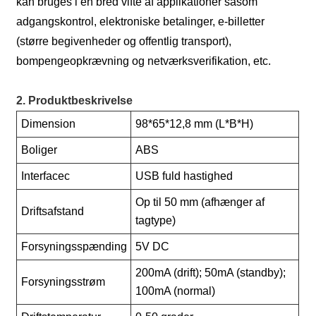
kan bruges i en bred vifte af applikationer såsom
adgangskontrol, elektroniske betalinger, e-billetter
(større begivenheder og offentlig transport),
bompengeopkrævning og netværksverifikation, etc.
2. Produktbeskrivelse
Dimension
98*65*12,8 mm (L*B*H)
Boliger
ABS
Interfacec
USB fuld hastighed
Op til 50 mm (afhænger af
Driftsafstand
tagtype)
Forsyningsspænding
5V DC
200mA (drift); 50mA (standby);
Forsyningsstrøm
100mA (normal)