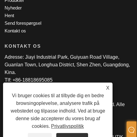
Produkter
Nyheder
Hent
Send forespørgsel
Kontakt os
KONTAKT OS
Adresse: Jiayi Industrial Park, Guiyuan Road Village,
Guanlan Town, Longhua District, Shen Zhen, Guangdong,
Kina.
Tlf: +86-18818695085
E-mail:
manager@lexsmartcard.com
X
Vi bruger cookies til at tilbyde dig en bedre
browsingoplevelse, analysere trafik på
Copyright © 2022 Shenzhen Lex Smart Co.,Ltd. Alle
webstedet og tilpasse indhold. Ved at bruge
rettigheder forbeholdes.
denne side accepterer du vores brug af
cookies.
Privatlivspolitik
LINKS
SITEMAP
RSS
XML
PRIVATLIVSPOLITIK