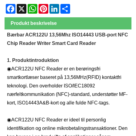
Facebook
X
WhatsApp
Pinterest
LinkedIn
Share
Produkt beskrivelse
Bærbar ACR122U 13,56Mhz ISO14443 USB-port NFC
Chip Reader Writer Smart Card Reader
1. Produktintroduktion
◉
ACR122U NFC Reader er en berøringsfri
smartkortlæser baseret på 13,56MHz(RFID) kontaktfri
teknologi. Den overholder ISO/IEC18092
nærfeltkommunikation (NFC)-standard, understøtter MF-
kort, ISO14443A&B-kort og alle fulde NFC-tags.
◉
ACR122U NFC Reader er ideel til personlig
identifikation og online mikrobetalingstransaktioner. Den