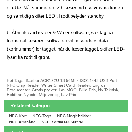
direkte. Når summeren lød, læser ind i selvinspektionen.
og samtidig skifter LED til rødt betyder standby.
b. Åbn nfccard reader & Writer-software, sæt tag på
toppen af ​​læseren, softwaren vil udsende et data
(kortnummer) for tagget. når du læser tagget, skifter LED-
lyset fra rødt til grønt.
Hot Tags: Bærbar ACR122U 13,56Mhz ISO14443 USB Port
NFC Chip Reader Writer Smart Card Reader, Engros,
Producenter, Gratis prøver, Lav MOQ, Billig Pris, Ny Teknisk,
Holdbar, Nyeste, Miljøvenlig, Lav Pris
Relateret kategori
NFC Kort
NFC-Tags
NFC Nøglebrikker
NFC Armbånd
NFC Kortlæser/skriver