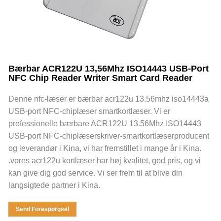
Bærbar ACR122U 13,56Mhz ISO14443 USB-Port
NFC Chip Reader Writer Smart Card Reader
Denne nfc-læser er bærbar acr122u 13.56mhz iso14443a
USB-port NFC-chiplæser smartkortlæser. Vi er
professionelle bærbare ACR122U 13.56Mhz ISO14443
USB-port NFC-chiplæserskriver-smartkortlæserproducent
og leverandør i Kina, vi har fremstillet i mange år i Kina.
.vores acr122u kortlæser har høj kvalitet, god pris, og vi
kan give dig god service. Vi ser frem til at blive din
langsigtede partner i Kina.
Send Forespørgsel