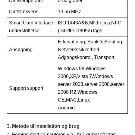
Driftstemperatur
0-50 grader
Driftsfrekvens
13,56 MHz
Smart Card interface
ISO 1443A&B,MF,Felica,NFC
understøttelse
(ISO/IEC18092) tags
E-forvaltning, Bank & Betaling,
Ansøgning
Netværkssikkerhed,
Adgangskontrol, Transport
Windows 98,Windows
2000,XP,Vista 7,Windows
server 2003,server 2008,server
Support support
2008 R2,Windows
CE,MAC,Linux
Android
3. Metode til installation og brug
a. Forbind med computeren via USB-grænsefladen