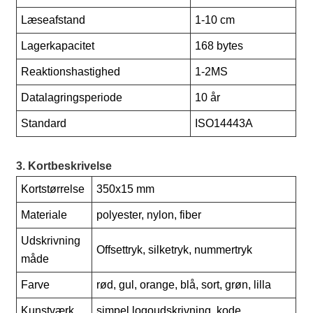
Læseafstand
1-10 cm
Lagerkapacitet
168 bytes
Reaktionshastighed
1-2MS
Datalagringsperiode
10 år
Standard
ISO14443A
3. Kortbeskrivelse
Kortstørrelse
350x15 mm
Materiale
polyester, nylon, fiber
Udskrivning
Offsettryk, silketryk, nummertryk
måde
Farve
rød, gul, orange, blå, sort, grøn, lilla
Kunstværk
simpel logoudskrivning, kode,