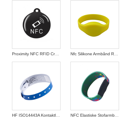
Proximity NFC RFID Crystal Tag NFC Crystal Smart Card
Nfc Silikone Armbånd Rfid Cashless Payment Armbånd Nfc Bands
HF ISO14443A Kontaktløse NFC-Armbånd Engangs RFID NFC-Chippapirarmbånd
NFC Elastiske Stofarmbånd Tilpassede RFID-Vævede NFC-Armbånd