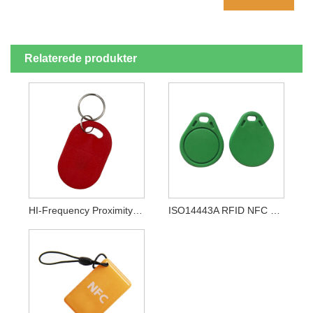
Relaterede produkter
HI-Frequency Proximity Keyfob NFC Smart Key Tags
ISO14443A RFID NFC Elektronisk Nøglering Plastic Proximity Smart Key Fobs