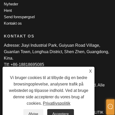
Nyheder
Hent
Send forespørgsel
Kontakt os
KONTAKT OS
Adresse: Jiayi Industrial Park, Guiyuan Road Village,
Guanlan Town, Longhua District, Shen Zhen, Guangdong,
Kina.
Tlf: +86-18818695085
E-mail:
manager@lexsmartcard.com
X
Vi bruger cookies til at tilbyde dig en bedre
browsingoplevelse, analysere trafik på
Copyright © 2022 Shenzhen Lex Smart Co.,Ltd. Alle
webstedet og tilpasse indhold. Ved at bruge
rettigheder forbeholdes.
denne side accepterer du vores brug af
cookies.
Privatlivspolitik
LINKS
SITEMAP
RSS
XML
PRIVATLIVSPOLITIK
Afvise
Acceptere