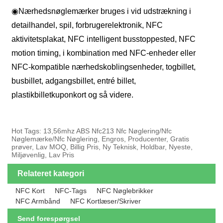
◉
Nærhedsnøglemærker bruges i vid udstrækning i
detailhandel, spil, forbrugerelektronik, NFC
aktivitetsplakat, NFC intelligent busstoppested, NFC
motion timing, i kombination med NFC-enheder eller
NFC-kompatible nærhedskoblingsenheder, togbillet,
busbillet, adgangsbillet, entré billet,
plastikbilletkuponkort og så videre.
Hot Tags: 13,56mhz ABS Nfc213 Nfc Nøglering/Nfc
Nøglemærke/Nfc Nøglering, Engros, Producenter, Gratis
prøver, Lav MOQ, Billig Pris, Ny Teknisk, Holdbar, Nyeste,
Miljøvenlig, Lav Pris
Relateret kategori
NFC Kort
NFC-Tags
NFC Nøglebrikker
NFC Armbånd
NFC Kortlæser/skriver
Send forespørgsel