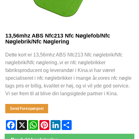
13,56mhz ABS Nfc213 Nfc Nøglefob/Nfc
Nøglebrik/Nfc Nøglering
Dette kort er 13,56mhz ABS Nfc213 Nfc nøglebrik/Nfc
nøglebrik/Nfc nøglering..vi er nfc nøglebrikker
fabriksproducent og leverandør i Kina.vi har været
specialiseret i nfc nøglebrikker i mange år.vores nfc nøgle
tags pris er billig, kvalitet er høj, og vi vil yde god service.
Vi ser frem til at blive din langsigtede partner i Kina.
Send Forespørgsel
Facebook
X
WhatsApp
Pinterest
LinkedIn
Share