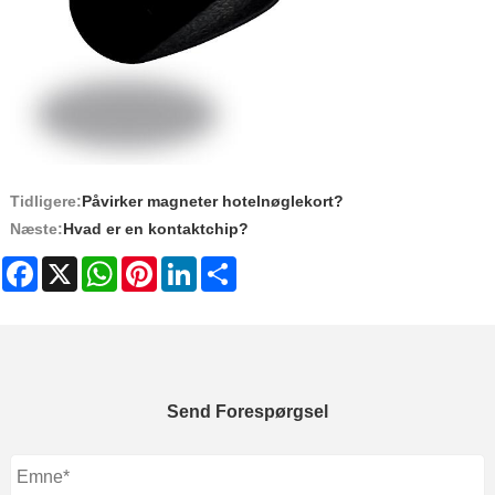
Tidligere:
Påvirker magneter hotelnøglekort?
Næste:
Hvad er en kontaktchip?
Facebook
X
WhatsApp
Pinterest
LinkedIn
Share
Send Forespørgsel