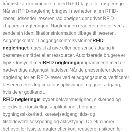
trådløst kan kommunikere med RFID-tags eller nøgleringe.
Når en RFID-nøglering bringes i nærheden af ​​en RFID-
læser, udsender læseren radiobølger, der driver RFID-
chippen i nøgleringen. Nøgleringen reagerer derefter ved at
sende sin identifikationsinformation tilbage til læseren.
Adgangskontrol: I adgangskontrolsystemer,
RFID
nøgleringe
bruges til at give eller begrænse adgang til
bestemte områder eller ressourcer. Autoriserede brugere er
typisk forsynet med
RFID nøgleringe
programmeret med de
nødvendige adgangstilladelser. Når de præsenterer deres
nøglering for en RFID-læser ved et adgangspunkt, verificerer
læseren deres legitimationsoplysninger og giver adgang,
hvis de er godkendt.
RFID nøgleringe
tilbyder bekvemmelighed, sikkerhed og
effektivitet i forskellige applikationer, herunder
bygningssikkerhed, køretøjsadgang, tids- og
tilstedeværelsessporing og aktivstyring. De eliminerer
behovet for fysiske nøgler eller kort, reducerer risikoen for