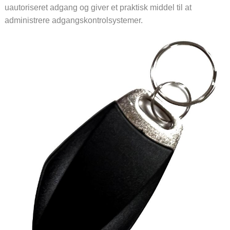
uautoriseret adgang og giver et praktisk middel til at
administrere adgangskontrolsystemer.